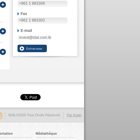
+961 1 983306
Fax
+961 1 983302
E-mail
invest@idal.com.lb
IDAL©2026 Tous Droits Réservés
Par Koein
ortation
Médiathèque