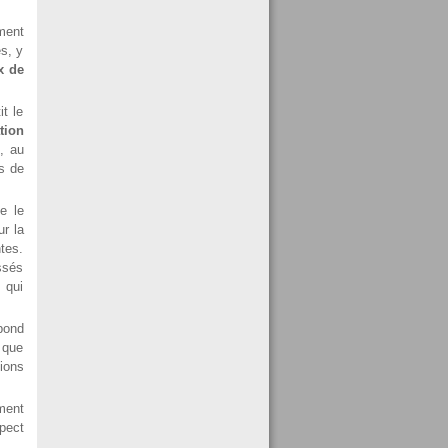
ment
s, y
x de
t le
tion
, au
s de
e le
ur la
tes.
ssés
 qui
pond
 que
gions
ment
spect