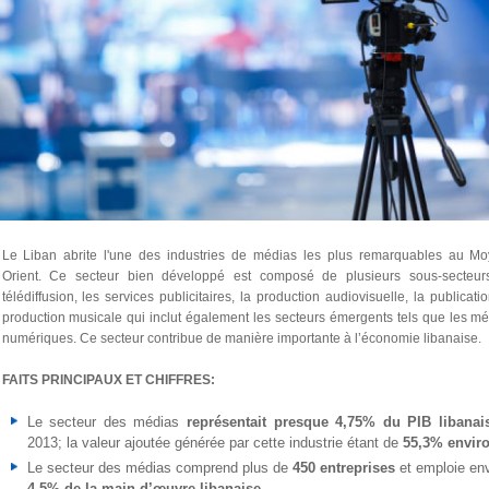
Le Liban abrite l'une des industries de médias les plus remarquables au Mo
Orient. Ce secteur bien développé est composé de plusieurs sous-secteurs
télédiffusion, les services publicitaires, la production audiovisuelle, la publicatio
production musicale qui inclut également les secteurs émergents tels que les m
numériques. Ce secteur contribue de manière importante à l’économie libanaise.
FAITS PRINCIPAUX ET CHIFFRES:
Le secteur des médias
représentait presque 4,75% du PIB libanai
2013; la valeur ajoutée générée par cette industrie étant de
55,3% envir
Le secteur des médias comprend plus de
450 entreprises
et emploie env
4,5% de la main-d’œuvre libanaise