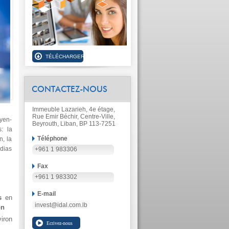
CONTACTEZ-NOUS
Immeuble Lazarieh, 4e étage,
Rue Emir Béchir, Centre-Ville,
yen-
Beyrouth, Liban, BP 113-7251
: la
Téléphone
n, la
édias
+961 1 983306
Fax
+961 1 983302
E-mail
s
en
invest@idal.com.lb
on
iron