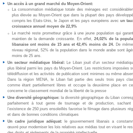
Un accès à un grand marché du Moyen-Orient:
La consommation médiatique totale des ménages est considérable
plus élevée au Moyen-Orient que dans la plupart des pays développé
compris les Etats-Unis, le Japon et les pays européens avec
un tau
croissance annuel moyen de 22,9%
Le marché reste prometteur grâce à une jeune population qui garanti
maintien de la demande croissante. En effet,
24,02% de la popula
libanaise ont moins de 15 ans et 42,4% moins de 24.
De même
niveau régional, 52% de la population dans le monde arabe sont âgé
moins de 25 ans.
Un secteur médiatique libéral:
Le Liban jouit d’un secteur médiatiqu
plus libéral parmi les pays du Moyen-Orient. Les restrictions imposées s
télédiffusion et les activités de publication sont minimes ou même absen
Dans la région MENA, le Liban fait partie des seuls trois pays cla
comme étant partiellement libres et occupe la deuxième place en ce
concerne le classement mondial de la liberté de la presse
Une diversité géographique:
la diversité géographique du Liban corres
parfaitement à tout genre de tournage et de production, sachant
l’existence de 250 jours ensoleillés favorise le filmage dans plusieurs ré
et dans de bonnes conditions climatiques
Un cadre juridique adéquat:
le gouvernement libanais a constam
œuvré pour moderniser les lois relatives aux médias tout en visant le re
des droits et règlements de la propriété intellectuelle