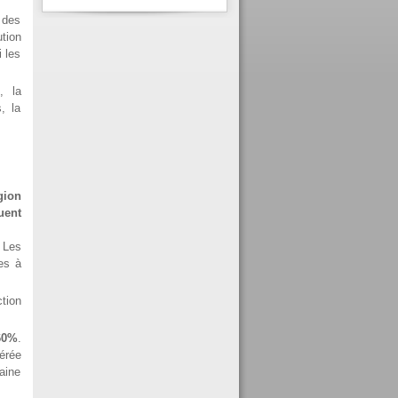
 des
tion
i les
, la
, la
gion
uent
 Les
tes à
tion
 60%
.
érée
aine