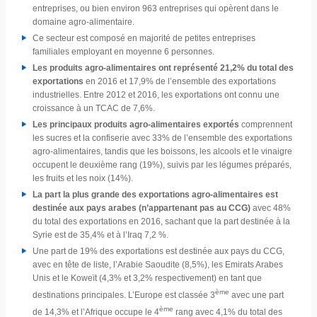
entreprises, ou bien environ 963 entreprises qui opèrent dans le
domaine agro-alimentaire.
Ce secteur est composé en majorité de petites entreprises
familiales employant en moyenne 6 personnes.
Les produits agro-alimentaires ont représenté 21,2% du total des
exportations
en 2016 et 17,9% de l’ensemble des exportations
industrielles. Entre 2012 et 2016, les exportations ont connu une
croissance à un TCAC de 7,6%.
Les principaux produits agro-alimentaires exportés
comprennent
les sucres et la confiserie avec 33% de l’ensemble des exportations
agro-alimentaires, tandis que les boissons, les alcools et le vinaigre
occupent le deuxième rang (19%), suivis par les légumes préparés,
les fruits et les noix (14%).
La part la plus grande des exportations agro-alimentaires est
destinée aux pays arabes (n’appartenant pas au CCG)
avec 48%
du total des exportations en 2016, sachant que la part destinée à la
Syrie est de 35,4% et à l’Iraq 7,2 %.
Une part de 19% des exportations est destinée aux pays du CCG,
avec en tête de liste, l’Arabie Saoudite (8,5%), les Emirats Arabes
Unis et le Koweït (4,3% et 3,2% respectivement) en tant que
ème
destinations principales. L’Europe est classée 3
avec une part
ème
de 14,3% et l’Afrique occupe le 4
rang avec 4,1% du total des