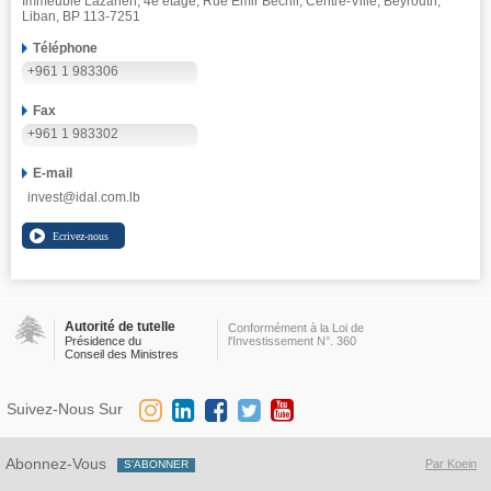
Immeuble Lazarieh, 4e étage, Rue Emir Béchir, Centre-Ville, Beyrouth,
Liban, BP 113-7251
Téléphone
+961 1 983306
Fax
+961 1 983302
E-mail
invest@idal.com.lb
Autorité de tutelle
Conformément à la Loi de
Présidence du
l'Investissement N°. 360
Conseil des Ministres
Suivez-Nous Sur
Abonnez-Vous
Par Koein