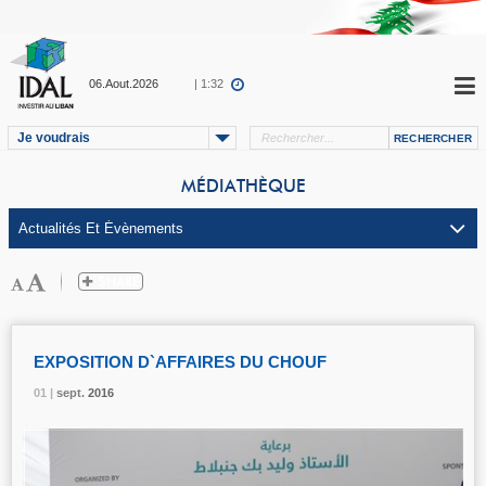
06.Aout.2026
| 1:32
Je voudrais
MÉDIATHÈQUE
EXPOSITION D`AFFAIRES DU CHOUF
01 |
01 |
01 |
sept.
sept.
sept.
2016
2016
2016