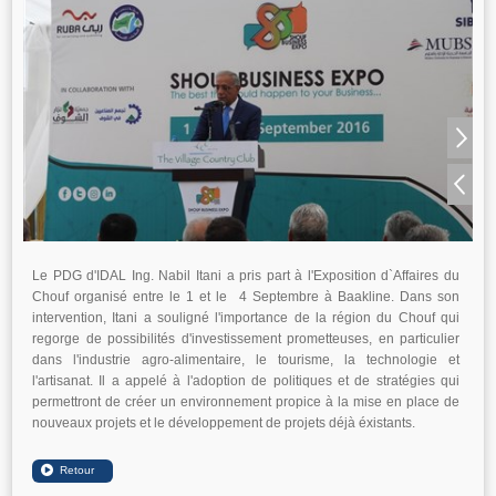
Le PDG d'IDAL Ing. Nabil Itani a pris part à l'Exposition d`Affaires du
Chouf organisé entre le 1 et le 4 Septembre à Baakline. Dans son
intervention, Itani a souligné l'importance de la région du Chouf qui
regorge de possibilités d'investissement prometteuses, en particulier
dans l'industrie agro-alimentaire, le tourisme, la technologie et
l'artisanat. Il a appelé à l'adoption de politiques et de stratégies qui
permettront de créer un environnement propice à la mise en place de
nouveaux projets et le développement de projets déjà éxistants.