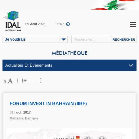
09.Aout.2026
| 6:07
Je voudrais
MÉDIATHÈQUE
FORUM INVEST IN BAHRAIN (IIBF)
31 |
31 |
31 |
oct.
oct.
oct.
2017
2017
2017
Manama, Bahraın