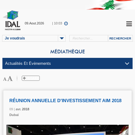
09.Aout.2026
| 10:03
Je voudrais
MÉDIATHÈQUE
RÉUNION ANNUELLE D'INVESTISSEMENT AIM 2018
09 |
09 |
09 |
09 |
09 |
avr.
avr.
avr.
avr.
avr.
2018
2018
2018
2018
2018
Dubaï