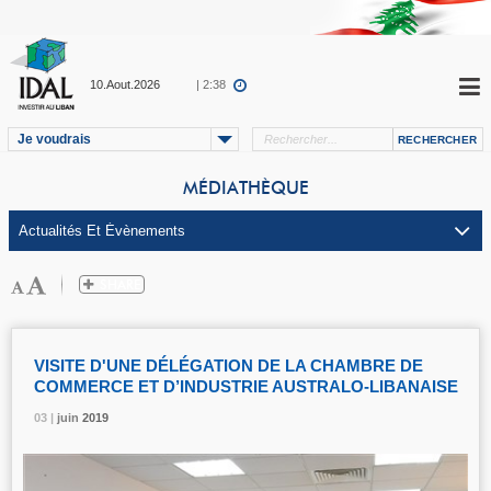
10.Aout.2026
| 2:38
Je voudrais
MÉDIATHÈQUE
VISITE D'UNE DÉLÉGATION DE LA CHAMBRE DE
COMMERCE ET D’INDUSTRIE AUSTRALO-LIBANAISE
03 |
03 |
03 |
juin
juin
juin
2019
2019
2019