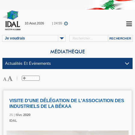
10.Aout.2026
| 24:55
Je voudrais
MÉDIATHÈQUE
VISITE D'UNE DÉLÉGATION DE L'ASSOCIATION DES
INDUSTRIELS DE LA BÉKAA
25 |
25 |
25 |
févr.
févr.
févr.
2020
2020
2020
IDAL