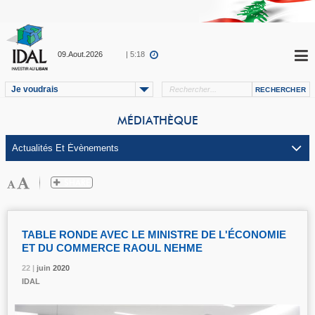
09.Aout.2026
| 5:18
Je voudrais
MÉDIATHÈQUE
TABLE RONDE AVEC LE MINISTRE DE L'ÉCONOMIE
ET DU COMMERCE RAOUL NEHME
22 |
22 |
22 |
22 |
juin
juin
juin
juin
2020
2020
2020
2020
IDAL