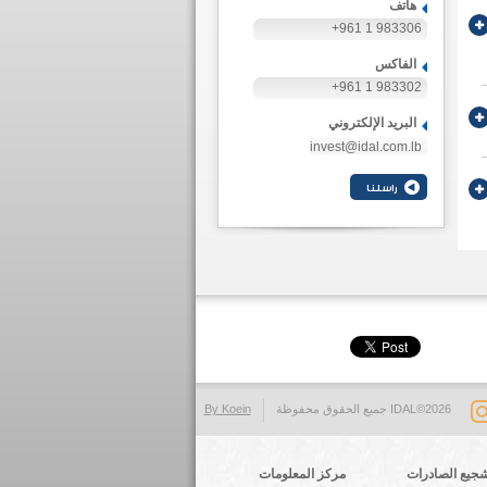
هاتف
+961 1 983306
الفاكس
+961 1 983302
البريد الإلكتروني
invest@idal.com.lb
IDAL©2026 جميع الحقوق محفوظة
By Koein
جيع الصادرات
مركز المعلومات