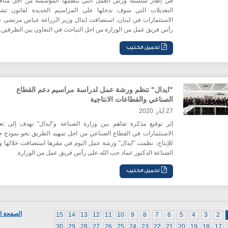
في إطار سلسلة ورش العمل التي تنظمها المؤسسة من اجل مناق
التعديلات التي سوف تدخلها على المراسيم الجديدة لقانون تش
الاستثمارات في لبنان، استضافت ايدال وزير الزراعة عباس مرتضى 
رأس فريق عمل من الوزارة من اجل التباحث في التعاون بين الطرفين.
"ايدال" تنظم ورشة عمل لدراسة مراسيم دعم القطاع
الصناعي والقطاعات الانتاجية
27 أيار. 2020
إثر توقيع مذكرة تفاهم بين وزارة الصناعة و"ايدال" تهدف إلى تع
الاستثمارات في القطاع الصناعي من اجل تمهيد الطريق نحو نموذج ج
للإنتاج، نظمت "ايدال" ورشة عمل اليوم في مقرها استضافت خلالها و
الصناعة الدكتور عماد حب الله على رأس فريق عمل من الوزارة.
الصفحة ال
15
14
13
12
11
10
9
8
7
6
5
4
3
2
30
29
28
27
26
25
24
23
22
21
20
19
18
17