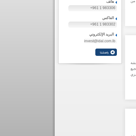
 من
هاتف
+961 1 983306
الفاكس
+961 1 983302
البريد الإلكتروني
invest@idal.com.lb
شة
جيع
مزي