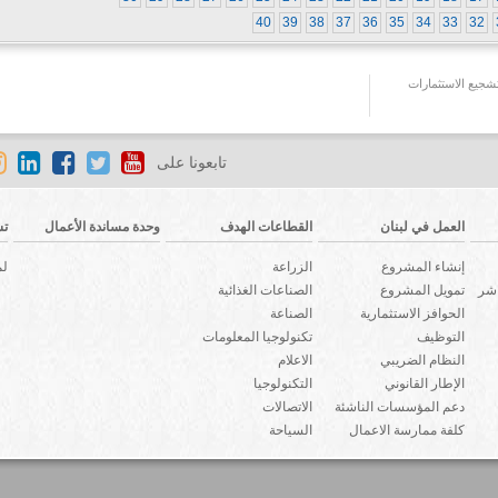
40
39
38
37
36
35
34
33
32
جيع الاستثمارات
تابعونا على
العمل في لبنان
القطاعات الهدف
وحدة مساندة الأعمال
تش
إنشاء المشروع
الزراعة
لم
اشر
تمويل المشروع
الصناعات الغذائية
الحوافز الاستثمارية
الصناعة
التوظيف
تكنولوجيا المعلومات
النظام الضريبي
الاعلام
الإطار القانوني
التكنولوجيا
دعم المؤسسات الناشئة
الاتصالات
كلفة ممارسة الاعمال
السياحة