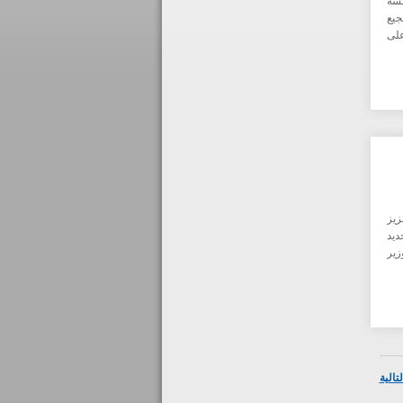
شة
جيع
على
زيز
ديد
زير
تالية