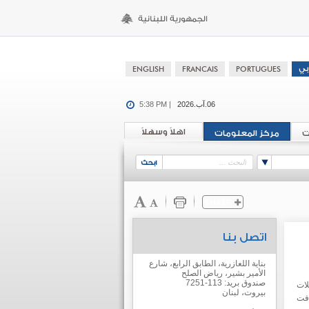
06.آب.2026
5:38 PM |
اهلاً وسهلاً
ت
مركز المعلومات
اتصل بنا
بناية اللعازرية، الطابق الرابع، شارع
الأمير بشير، رياض الصلح
صندوق بريد: 113-7251
لات
بيروت، لبنان
افت