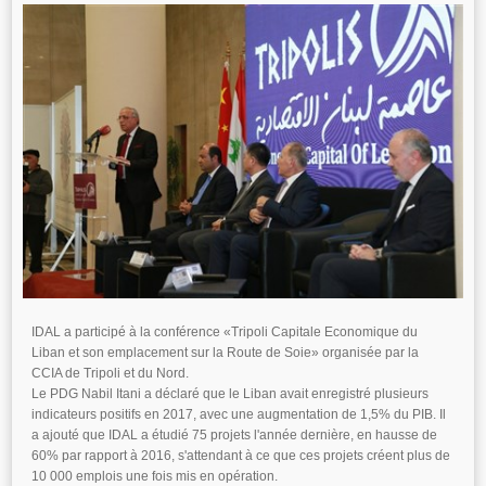
IDAL a participé à la conférence «Tripoli Capitale Economique du
Liban et son emplacement sur la Route de Soie» organisée par la
CCIA de Tripoli et du Nord.
Le PDG Nabil Itani a déclaré que le Liban avait enregistré plusieurs
indicateurs positifs en 2017, avec une augmentation de 1,5% du PIB. Il
a ajouté que IDAL a étudié 75 projets l'année dernière, en hausse de
60% par rapport à 2016, s'attendant à ce que ces projets créent plus de
10 000 emplois une fois mis en opération.