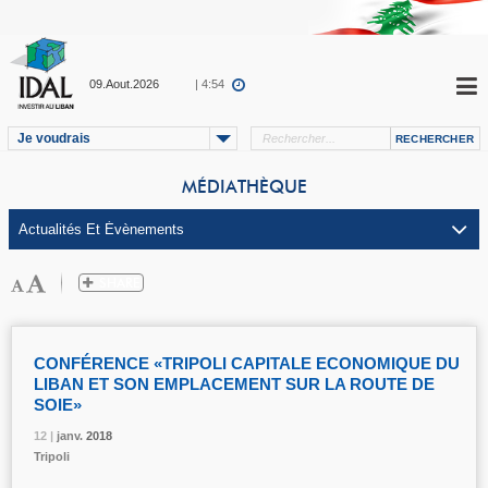
09.Aout.2026
| 4:54
Je voudrais
MÉDIATHÈQUE
CONFÉRENCE «TRIPOLI CAPITALE ECONOMIQUE DU
LIBAN ET SON EMPLACEMENT SUR LA ROUTE DE
SOIE»
12 |
12 |
12 |
janv.
janv.
janv.
2018
2018
2018
Tripoli