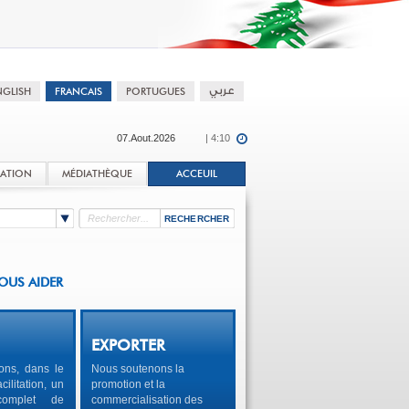
07.Aout.2026
| 4:10
TATION
MÉDIATHÈQUE
ACCEUIL
OUS AIDER
EXPORTER
ons, dans le
Nous soutenons la
cilitation, un
promotion et la
complet de
commercialisation des