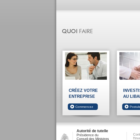
CRÉEZ VOTRE
INVEST
ENTREPRISE
AU LIBA
Autorité de tutelle
Conf
Présidence du
l'In
Conseil des Ministres