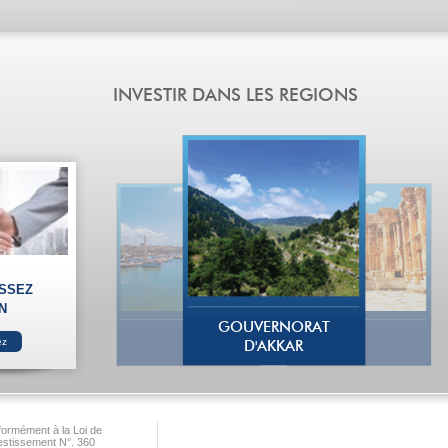
ISSEZ
N
GOUVERNORAT
D'AKKAR
ormément à la Loi de
vestissement N°. 360