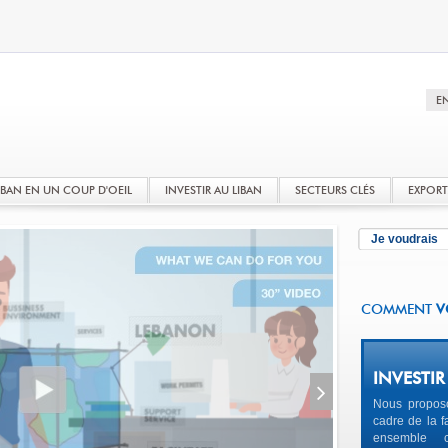
LIBAN EN UN COUP D'OEIL
INVESTIR AU LIBAN
SECTEURS CLÉS
EXPOR
Je voudrais
COMMENT
V
INVESTIR
Nous propos
cadre de la fa
ensemble 