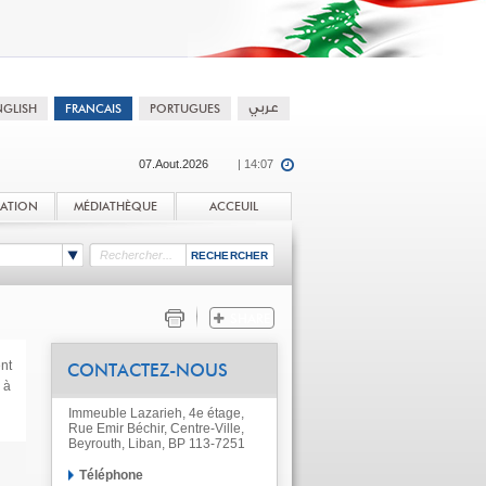
07.Aout.2026
| 14:07
TATION
MÉDIATHÈQUE
ACCEUIL
nt
CONTACTEZ-NOUS
 à
Immeuble Lazarieh, 4e étage,
Rue Emir Béchir, Centre-Ville,
Beyrouth, Liban, BP 113-7251
Téléphone