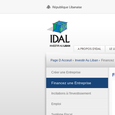
A PROPOS D'IDAL
LE 
Page D Acceuil ›
Investir Au Liban ›
Financez 
Créer une Entreprise
F
Financez une Entreprise
Incitations à l'Investissement
Emploi
Système Fiscal