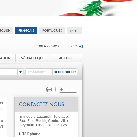
06.Aout.2026
| 7:52
TATION
MÉDIATHÈQUE
ACCEUIL
er
CONTACTEZ-NOUS
et
és
Immeuble Lazarieh, 4e étage,
 à
Rue Emir Béchir, Centre-Ville,
Beyrouth, Liban, BP 113-7251
ys
Téléphone