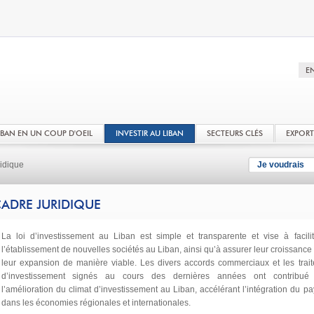
LIBAN EN UN COUP D'OEIL
INVESTIR AU LIBAN
SECTEURS CLÉS
EXPOR
idique
Je voudrais
ADRE JURIDIQUE
La loi d’investissement au Liban est simple et transparente et vise à facilit
l’établissement de nouvelles sociétés au Liban, ainsi qu’à assurer leur croissance 
leur expansion de manière viable. Les divers accords commerciaux et les trait
d’investissement signés au cours des dernières années ont contribué
l’amélioration du climat d’investissement au Liban, accélérant l’intégration du pa
dans les économies régionales et internationales.