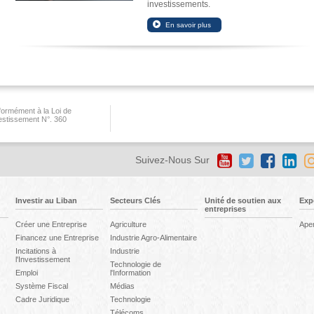
investissements.
ormément à la Loi de
vestissement N°. 360
Suivez-Nous Sur
Investir au Liban
Secteurs Clés
Unité de soutien aux
Exp
entreprises
Créer une Entreprise
Agriculture
Ape
Financez une Entreprise
Industrie Agro-Alimentaire
Incitations à
Industrie
l'Investissement
Technologie de
Emploi
l'Information
Système Fiscal
Médias
Cadre Juridique
Technologie
Télécoms