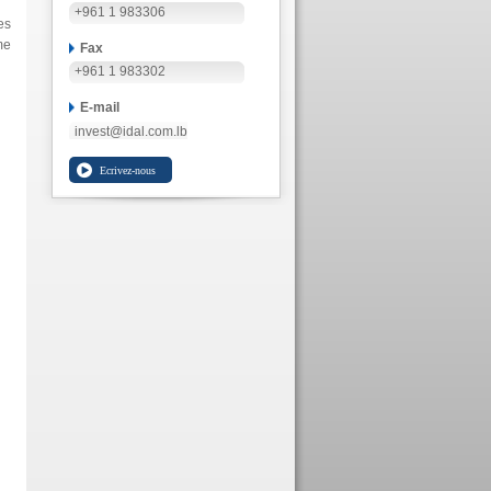
+961 1 983306
es
me
Fax
+961 1 983302
E-mail
invest@idal.com.lb