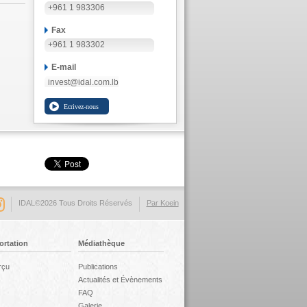
+961 1 983306
Fax
+961 1 983302
E-mail
invest@idal.com.lb
IDAL©2026 Tous Droits Réservés
Par Koein
ortation
Médiathèque
rçu
Publications
Actualités et Évènements
FAQ
Galerie