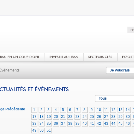
LIBAN EN UN COUP D'OEIL
INVESTIR AU LIBAN
SECTEURS CLÉS
EXPOR
t Évènements
Je voudrais
CTUALITÉS ET ÉVÈNEMENTS
Tous
ge Précédente
1
2
3
4
5
6
7
8
9
10
11
12
13
14
17
18
19
20
21
22
23
24
25
26
27
28
29
30
33
34
35
36
37
38
39
40
41
42
43
44
45
46
49
50
51