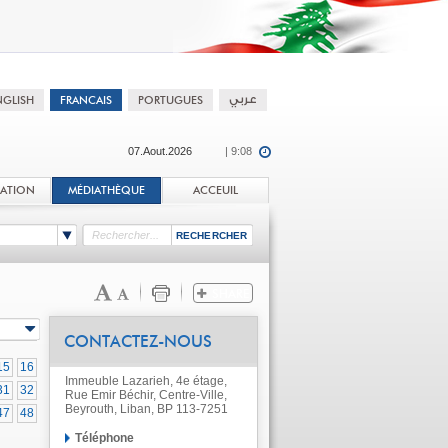
07.Aout.2026
| 9:08
TATION
MÉDIATHÈQUE
ACCEUIL
CONTACTEZ-NOUS
15
16
Immeuble Lazarieh, 4e étage,
31
32
Rue Emir Béchir, Centre-Ville,
Beyrouth, Liban, BP 113-7251
47
48
Téléphone