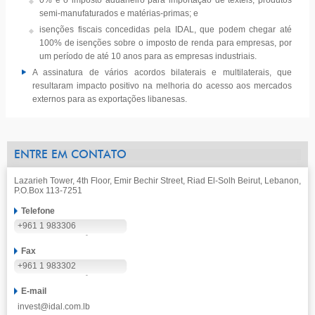
0% é o imposto aduaneiro para importação de têxteis, produtos
semi-manufaturados e matérias-primas; e
isenções fiscais concedidas pela IDAL, que podem chegar até
100% de isenções sobre o imposto de renda para empresas, por
um período de até 10 anos para as empresas industriais.
A assinatura de vários acordos bilaterais e multilaterais, que
resultaram impacto positivo na melhoria do acesso aos mercados
externos para as exportações libanesas.
ENTRE EM CONTATO
Lazarieh Tower, 4th Floor, Emir Bechir Street, Riad El-Solh Beirut, Lebanon,
P.O.Box 113-7251
Telefone
+961 1 983306
Fax
+961 1 983302
E-mail
invest@idal.com.lb