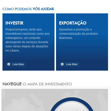
COMO PODEMOS
VÓS AJUDAR
INVESTIR
EXPORTAÇÃO
Proporcionamos, tanto aos
Apoiamos a promoção e
investidores nacionais como aos
comercialização de produtos
estrangeiros, um conjunto
libaneses.
abrangente de serviços durante
suas várias etapas de atuações
no Líbano.