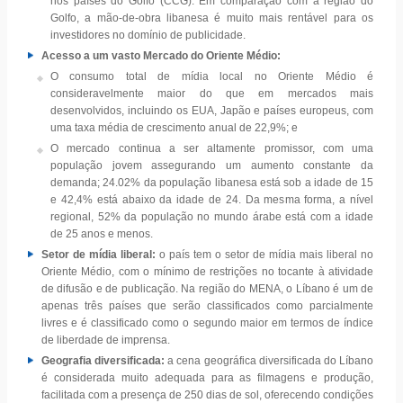
nos países do Golfo (CCG). Em comparação com a região do
Golfo, a mão-de-obra libanesa é muito mais rentável para os
investidores no domínio de publicidade.
Acesso a um vasto Mercado do Oriente Médio:
O consumo total de mídia local no Oriente Médio é
consideravelmente maior do que em mercados mais
desenvolvidos, incluindo os EUA, Japão e países europeus, com
uma taxa média de crescimento anual de 22,9%; e
O mercado continua a ser altamente promissor, com uma
população jovem assegurando um aumento constante da
demanda; 24.02% da população libanesa está sob a idade de 15
e 42,4% está abaixo da idade de 24. Da mesma forma, a nível
regional, 52% da população no mundo árabe está com a idade
de 25 anos e menos.
Setor de mídia liberal:
o país tem o setor de mídia mais liberal no
Oriente Médio, com o mínimo de restrições no tocante à atividade
de difusão e de publicação. Na região do MENA, o Líbano é um de
apenas três países que serão classificados como parcialmente
livres e é classificado como o segundo maior em termos de índice
de liberdade de imprensa.
Geografia diversificada:
a cena geográfica diversificada do Líbano
é considerada muito adequada para as filmagens e produção,
facilitada com a presença de 250 dias de sol, oferecendo condições