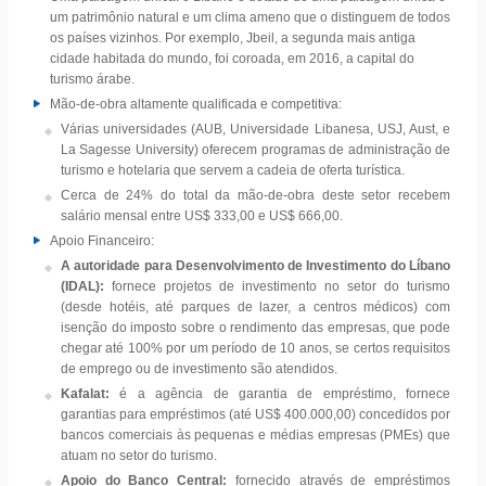
um patrimônio natural e um clima ameno que o distinguem de todos
os países vizinhos. Por exemplo, Jbeil, a segunda mais antiga
cidade habitada do mundo, foi coroada, em 2016, a capital do
turismo árabe.
Mão-de-obra altamente qualificada e competitiva:
Várias universidades (AUB, Universidade Libanesa, USJ, Aust, e
La Sagesse University) oferecem programas de administração de
turismo e hotelaria que servem a cadeia de oferta turística.
Cerca de 24% do total da mão-de-obra deste setor recebem
salário mensal entre US$ 333,00 e US$ 666,00.
Apoio Financeiro:
A autoridade para Desenvolvimento de Investimento do Líbano
(IDAL):
fornece projetos de investimento no setor do turismo
(desde hotéis, até parques de lazer, a centros médicos) com
isenção do imposto sobre o rendimento das empresas, que pode
chegar até 100% por um período de 10 anos, se certos requisitos
de emprego ou de investimento são atendidos.
Kafalat:
é a agência de garantia de empréstimo, fornece
garantias para empréstimos (até US$ 400.000,00) concedidos por
bancos comerciais às pequenas e médias empresas (PMEs) que
atuam no setor do turismo.
Apoio do Banco Central:
fornecido através de empréstimos