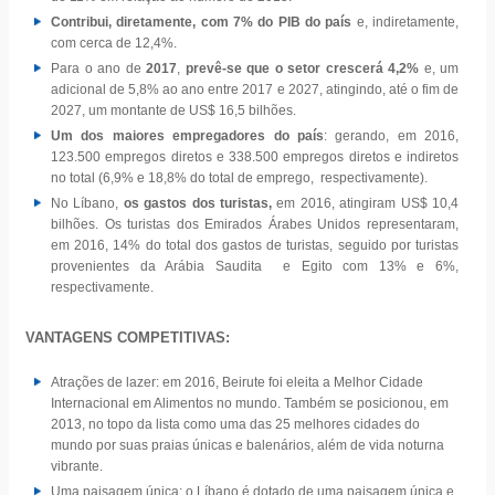
Contribui, diretamente, com 7% do PIB do país
e, indiretamente,
com cerca de 12,4%.
Para o ano de
2017
,
prevê-se que o setor crescerá 4,2%
e, um
adicional de 5,8% ao ano entre 2017 e 2027, atingindo, até o fim de
2027, um montante de US$ 16,5 bilhões.
Um dos maiores empregadores do país
: gerando, em 2016,
123.500 empregos diretos e 338.500 empregos diretos e indiretos
no total (6,9% e 18,8% do total de emprego, respectivamente).
No Líbano,
os gastos dos turistas,
em 2016, atingiram US$ 10,4
bilhões. Os turistas dos Emirados Árabes Unidos representaram,
em 2016, 14% do total dos gastos de turistas, seguido por turistas
provenientes da Arábia Saudita e Egito com 13% e 6%,
respectivamente.
VANTAGENS COMPETITIVAS:
Atrações de lazer: em 2016, Beirute foi eleita a Melhor Cidade
Internacional em Alimentos no mundo. Também se posicionou, em
2013, no topo da lista como uma das 25 melhores cidades do
mundo por suas praias únicas e balenários, além de vida noturna
vibrante.
Uma paisagem única: o Líbano é dotado de uma paisagem única e