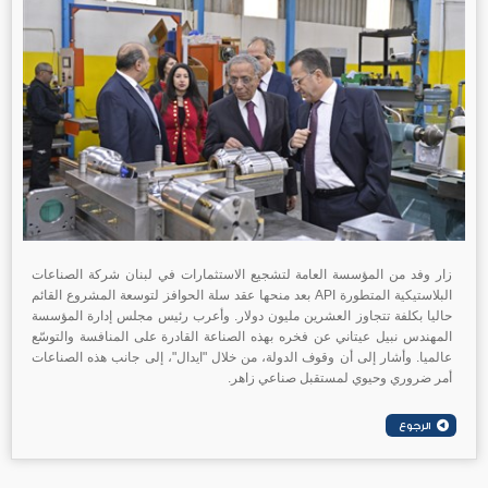
زار وفد من المؤسسة العامة لتشجيع الاستثمارات في لبنان شركة الصناعات
البلاستيكية المتطورة API بعد منحها عقد سلة الحوافز لتوسعة المشروع القائم
حاليا بكلفة تتجاوز العشرين مليون دولار. وأعرب رئيس مجلس إدارة المؤسسة
المهندس نبيل عيتاني عن فخره بهذه الصناعة القادرة على المنافسة والتوسّع
عالميا. وأشار إلى أن وقوف الدولة، من خلال "ايدال"، إلى جانب هذه الصناعات
أمر ضروري وحيوي لمستقبل صناعي زاهر.