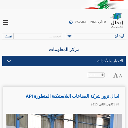
08.آب.2026
7:52 AM |
أريد أن
مركز المعلومات
ايدال تزور شركة الصناعات البلاستيكية المتطورة API
28 |
28 |
28 |
كانون الثاني
كانون الثاني
كانون الثاني
2015
2015
2015