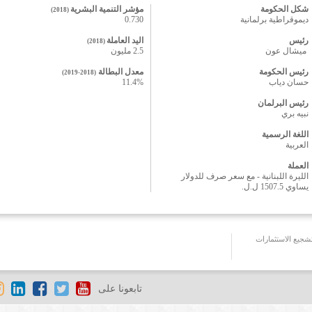
شكل الحكومة
مؤشر التنمية البشرية
)
(2018
ديموقراطية برلمانية
0.730
رئيس
اليد العاملة
)
(2018
ميشال عون
2.5 مليون
رئيس الحكومة
معدل البطالة
)
(2018-2019
حسان دياب‎
11.4%
رئيس البرلمان
نبيه بري
اللغة الرسمية
العربية
العملة
الليرة اللبنانية - مع سعر صرف للدولار
يساوي 1507.5 ل.ل.
جيع الاستثمارات
تابعونا على