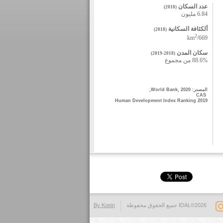
عدد السكان
)
(2018
6.84 مليون
ألكثافة السكانية
(2018)
2
669/km
سكان المدن
)
(2019-2018
88.6% من مجموع
المصدر: 
World Bank, 2020, 
 CAS
Human Development Index Ranking 2019
IDAL©2026 جميع الحقوق محفوظة
By Koein