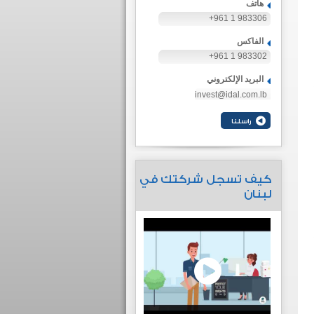
هاتف
+961 1 983306
الفاكس
+961 1 983302
البريد الإلكتروني
invest@idal.com.lb
كيف تسجل شركتك في
لبنان