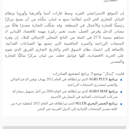
المصدرين
إن الموقع الاستراتيجي الفريد وسط قارات آسيا وأفريقيا وأوروبا ونظام
التبادل التجاري الحر الذي لطالما تمتع به لبنان، مكّناه من أن يصبح مركزًا
رئيسيًّا للتجارة والأعمال في المنطقة. وقد شكّلت التجارة مصدرًا هامًّا من
مصادر الدخل وفرص العمل، بحيث تعتبر ركيزة مهمة للاقتصاد اللبناني اذ
تساهم بنسبة 27.5 في المئة من الناتج المحلي الإجمالي للبلاد. إن وفرة
المنتجات الزراعية والميزة التنافسية التي تتمتع بها الصناعات الغذائية،
بالإضافة إلى اعتماد نظام السوق الحر والتاريخ التجاري العريق الذي يقوم
على الحرية الاقتصادية، كلها عوامل جعلت من لبنان مركزًا مثاليًّا للتجارة
والتصدير.
قامت "إيدال" بوضع 3 برامج لتشجيع الصادرات:
برنامج AGRI PLUS
الذي تم إطلاقه في العام 2012 بهدف توفير الدعم المالي
والتقني لمصدري المنتجات الزراعية.
برنامج AGRO MAP
الذي تم إطلاقه في العام 2004 من أجل تسهيل مشاركة
شركات الصناعات الغذائية في المعارض الأجنبية.
برنامج الجسر البحري M.LEB
الذي تم إطلاقه في العام 2015 لتغطية جزء من
كلفة تصدير المنتجات اللبنانية إلى الدول العربية عبر البحر.