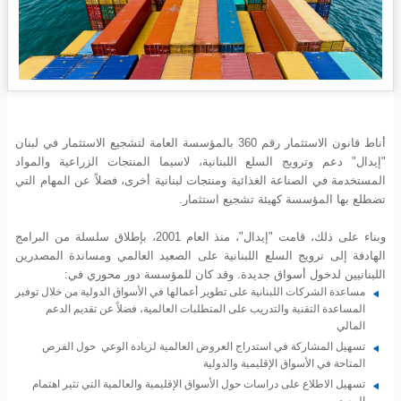
أناط قانون الاستثمار رقم 360 بالمؤسسة العامة لتشجيع الاستثمار في لبنان
"إيدال" دعم وترويج السلع اللبنانية، لاسيما المنتجات الزراعية والمواد
المستخدمة في الصناعة الغذائية ومنتجات لبنانية أخرى، فضلاً عن المهام التي
تضطلع بها المؤسسة كهيئة تشجيع استثمار.
وبناء على ذلك، قامت "إيدال"، منذ العام 2001، بإطلاق سلسلة من البرامج
الهادفة إلى ترويج السلع اللبنانية على الصعيد العالمي ومساندة المصدرين
اللبنانيين لدخول أسواق جديدة. وقد كان للمؤسسة دور محوري في:
مساعدة الشركات اللبنانية على تطوير أعمالها في الأسواق الدولية من خلال توفير
المساعدة التقنية والتدريب على المتطلبات العالمية، فضلاً عن تقديم الدعم
المالي
تسهيل المشاركة في استدراج العروض العالمية لزيادة الوعي حول الفرص
المتاحة في الأسواق الإقليمية والدولية
تسهيل الاطلاع على دراسات حول الأسواق الإقليمية والعالمية التي تثير اهتمام