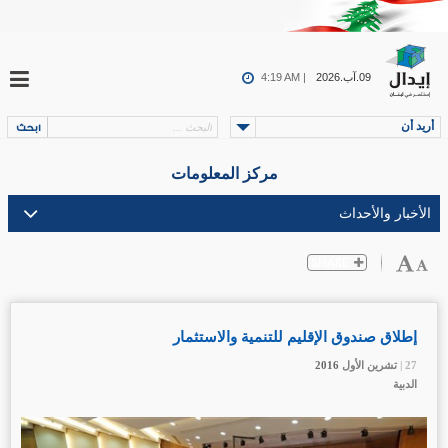
09.آب.2026
4:19 AM |
أريد أن
مركز المعلومات
إطلاق صندوق الإقليم للتنمية والاستثمار
27 |
27 |
27 |
تشرين الأول
تشرين الأول
تشرين الأول
2016
2016
2016
الدبية