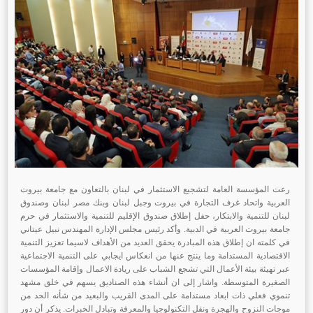
رعت المؤسسة العامة لتشجيع الاستثمار في لبنان بالتعاون مع جامعة بيروت
العربية واتحاد غرف التجارة في بيروت وجبل لبنان وبنك مصر لبنان وصندوق
لبنان للتنمية والابتكار، حفل إطلاق صندوق الإقليم للتنمية والاستثمار في حرم
جامعة بيروت العربية في الدبية. وأكد رئيس مجلس الإدارة المهندس نبيل عيتاني
في كلمته ان إطلاق هذه المبادرة يحقق العديد من الأهداف لاسيما تعزيز التنمية
الاقتصادية المستدامة وما ينتج عنها من انعكاس ايجابي على التنمية الاجتماعية
عبر تهيئة بيئة الأعمال التي تشجع الشباب على ريادة الاعمال وإقامة المؤسسات
الصغيرة المتوسطة. واشار إلى ان أنشاء هذه الصناديق يسهم في خلق مشهد
تنموي فعلي ذات ابعاد مستدامة على المدى القريب والبعيد من شأنه الحد من
موجات النزوح والهجرة ونقل التكنولوجيا والمعرفة وتبادل الخبرات. يذكر أن دور