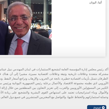
أثينا، اليونان
أكد رئيس مجلس إدارة المؤسسة العامة لتشجيع الاستثمارات في لبنان المهندس نبيل عيتاني 
مشتركة متعددة وعلاقات تاريخية وثيقة وعلاقات اقتصادية مميزة، مشيرا إلى أن هناك ف
الطرفان تتمثل بأزمات اقتصادية خطيرة، ناتجة عن الحروب والإرهاب وتراجع أسعار النفط. ودع
الأوروبي اذي نظمته مجموعة الاقتصاد والأعمال برعاية رئيس الجمهورية اليونانية ورئيس م
الكبير من المسؤولين الأوروبيين والعرب، إلى تعزيز التعاون بين المنطقتين من خلال إزالة
والأموال وبناء استراتيجيات تعتمد على استنهاض القوى البشرية والتشجيع على ريادة ا
وحماية استثماراتهم والحفاظ عليها، والتواصل مع المغتربين المنتشرين في جميع دول العالم و