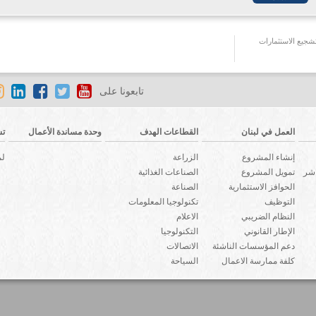
جيع الاستثمارات
تابعونا على
العمل في لبنان
القطاعات الهدف
وحدة مساندة الأعمال
تش
إنشاء المشروع
الزراعة
لم
اشر
تمويل المشروع
الصناعات الغذائية
الحوافز الاستثمارية
الصناعة
التوظيف
تكنولوجيا المعلومات
النظام الضريبي
الاعلام
الإطار القانوني
التكنولوجيا
دعم المؤسسات الناشئة
الاتصالات
كلفة ممارسة الاعمال
السياحة