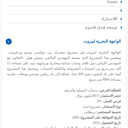
Sunset
اللاندمارك
توسعة فندق فاندوم
الواجهة البحرية لبيروت
الواجهة البحرية لبيروت هي مشروع مشترك بين سوليدير وستو وترفرونت.
ويتضمن هذا المشروع الذي صممه المهندس العالمي ستيفن هول، بالتعاون مع
المهندس اللبناني نبيل غلام، وحدات سكنية وتجارية وترفيهية تمتد على مساحة 12
ألف متر مربع من المنشآت المفروشة والكاملة الخدمات. ويشتمل هذا المشروع
أيضا على ناد لليخوت يضم 800 يختا، إضافة إلى ناد رياضي وصحي ومحلات تجارية
بمساحة 9000 متر مربع.
القطاع الفرعي:
منشآت التسلية والترفيه
حجم الاستثمار:
80.9 مليون دولار
فرص العمل:
381
نوع الاستثمار:
مشروع جديد
جنسية المستثمر:
بريطاني
تاريخ الموافقة على المشروع:
2006
تاريخ التشغيل:
2010