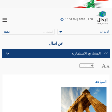
08.آب.2026
10:34 AM |
أريد أن
عن ايدال
السياحة