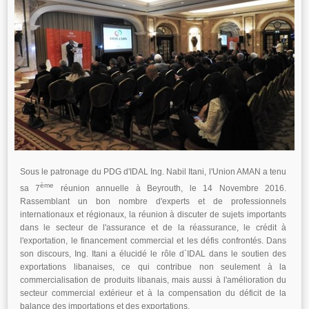
Sous le patronage du PDG d'IDAL Ing. Nabil Itani, l'Union AMAN a tenu
ème
sa 7
réunion annuelle à Beyrouth, le 14 Novembre 2016.
Rassemblant un bon nombre d'experts et de professionnels
internationaux et régionaux, la réunion à discuter de sujets importants
dans le secteur de l'assurance et de la réassurance, le crédit à
l'exportation, le financement commercial et les défis confrontés. Dans
son discours, Ing. Itani a élucidé le rôle d`IDAL dans le soutien des
exportations libanaises, ce qui contribue non seulement à la
commercialisation de produits libanais, mais aussi à l'amélioration du
secteur commercial extérieur et à la compensation du déficit de la
balance des importations et des exportations.