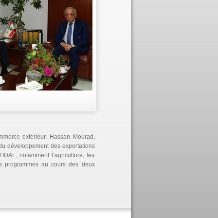
Commerce extérieur, Hassan Mourad,
 du développement des exportations
’IDAL, notamment l’agriculture, les
r ces programmes au cours des deux