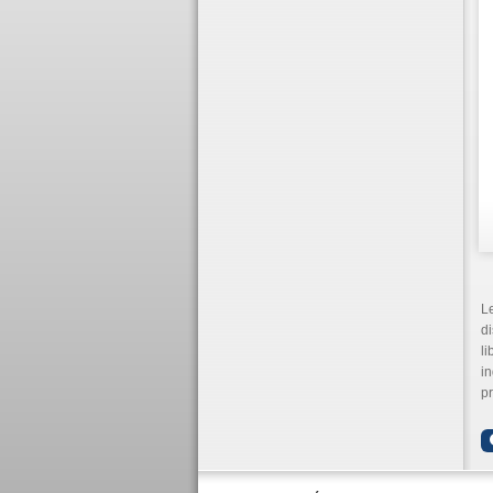
L
d
li
i
p