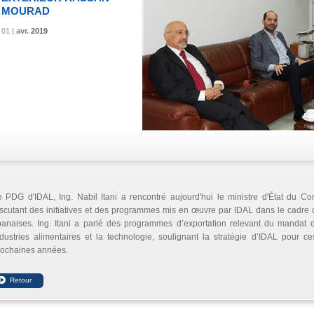
MOURAD
01 |
01 |
01 |
avr.
avr.
avr.
2019
2019
2019
e PDG d'IDAL, Ing. Nabil Itani a rencontré aujourd'hui le ministre d'État du 
iscutant des initiatives et des programmes mis en œuvre par IDAL dans le cadre
banaises. Ing. Itani a parlé des programmes d’exportation relevant du mandat d
ndustries alimentaires et la technologie, soulignant la stratégie d’IDAL pou
rochaines années.