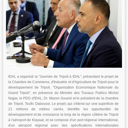
IDAL a organisé la "Journée de Tripoli à IDAL", présentant le projet de
la Chambre de Commerce, d'Industrie et d'Agriculture de Tripoli pour le
développement de Tripoli, "Organisation Economique Nationale du
Grand Tripoli", en présence du Ministre des Travaux Publics Michel
Najjar, le PDG d'IDAL, Dr. Mazen Soueid et le président de la chambre
de Tripoli, Toufic Daboussi. Le projet, qui s'étend sur une superficie de
21 millions de mètres carrés, identifie les opportunités de
développement et de croissance le long de la région côtière de Tripoli
à l'aéroport de Klayaat, et se compose d'un port régional international,
d'un aéroport régional avec des spécifications internationales