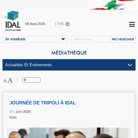
08.Aout.2026
| 7:55
Je voudrais
MÉDIATHÈQUE
JOURNÉE DE TRIPOLI À IDAL
05 |
05 |
05 |
juin
juin
juin
2020
2020
2020
IDAL