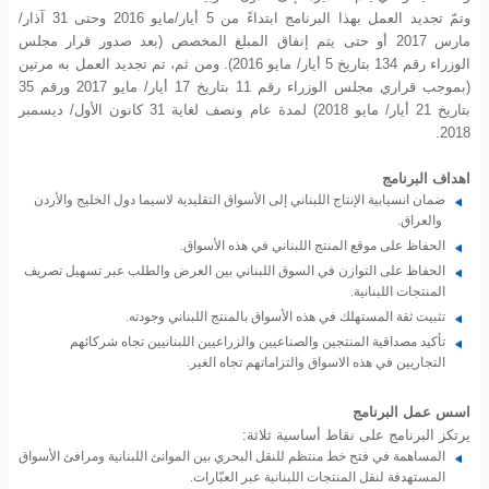
وتمّ تجديد العمل بهذا البرنامج ابتداءً من 5 أيار/مايو 2016 وحتى 31 آذار/
مارس 2017 أو حتى يتم إنفاق المبلغ المخصص (بعد صدور قرار مجلس
الوزراء رقم 134 بتاريخ 5 أيار/ مايو 2016). ومن ثم، تم تجديد العمل به مرتين
(بموجب قراري مجلس الوزراء رقم 11 بتاريخ 17 أيار/ مايو 2017 ورقم 35
بتاريخ 21 أيار/ مايو 2018) لمدة عام ونصف لغاية 31 كانون الأول/ ديسمبر
2018.
اهداف البرنامج
ضمان انسيابية الإنتاج اللبناني إلى الأسواق التقليدية لاسيما دول الخليج والأردن
والعراق.
الحفاظ على موقع المنتج اللبناني في هذه الأسواق.
الحفاظ على التوازن في السوق اللبناني بين العرض والطلب عبر تسهيل تصريف
المنتجات اللبنانية.
تثبيت ثقة المستهلك في هذه الأسواق بالمنتج اللبناني وجودته.
تأكيد مصداقية المنتجين والصناعيين والزراعيين اللبنانيين تجاه شركائهم
التجاريين في هذه الاسواق والتزاماتهم تجاه الغير.
اسس عمل البرنامج
يرتكز البرنامج على نقاط أساسية ثلاثة:
المساهمة في فتح خط منتظم للنقل البحري بين الموانئ اللبنانية ومرافئ الأسواق
المستهدفة لنقل المنتجات اللبنانية عبر العبّارات.