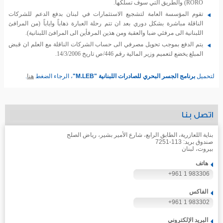
RORO) والطريق التي سوف تسلكها.
تقوم المؤسسة العامة لتشجيع الاستثمارات في لبنان بدفع الدعم للشركات
الناقلة مباشرة بشكل دوري بعد ان تتم رحلة العبارة ذهاباً واياباً (من المرافئ
اللبنانية الى مرفئي ضبا والعقبة ومن هذين المرفأين الى المرافئ اللبنانية).
يتم الدفع بموجب تحويل مصرفي الى حساب الشركات الناقلة مع العلم ان قبض
المبلغ يخضع لتعميم وزير المالية رقم 446/ص تاريخ 14/3/2006.
لتحميل
برنامج الجسر البحري للصادرات اللبنانية "M.LEB"
، الرجاء الضغط
هنا
.
اتصل بنا
بناية اللعازرية، الطابق الرابع، شارع الأمير بشير، رياض الصلح
صندوق بريد: 113-7251
بيروت، لبنان
هاتف
+961 1 983306
الفاكس
+961 1 983302
البريد الإلكتروني