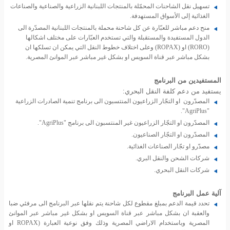
تسهيل نقل الشاحنات المحمّلة بالمنتجات اللبنانية الزراعية والصناعية والصناعات
الغذائية إلى الأسواق المستهدفة.
منح دعم مباشر للعبّارة عن كل شاحنة محملة بالمنتجات اللبنانية المصدّرة الى
الدول المستفيدة والمستقبلة والتي تستخدم العبّارات على مختلف اشكالها
(RORO) او (ROPAX) وعلى اختلاف خطوط النقل التي يمكن ان تسلكها ان
بشكل مباشر عبر قناة السويس او بشكل غير مباشر عبر الموانئ المصرية.
المستفيدين من البرنامج
يستفيد من دعم كلفة النقل البحري:
المصدّرون او التجّار الزراعيون المنتسبون الى برنامج تنمية الصادرات الزراعية
"AgriPlus".
المصدّرون او التجّار الزراعيون غير المنتسبون الى برنامج "AgriPlus".
المصدّرون او التجّار الصناعيون.
مصدّرو او تجّار الصناعات الغذائية.
شركات الشحن والنقل البري.
شركات النقل البحري.
آلية عمل البرنامج
تحدد قيمة الدعم بمبلغ مقطوع لكل شاحنة يتم نقلها عبر البرنامج الى مرفئي ضبا
والعقبة ان بشكل مباشر عبر قناة السويس او بشكل غير مباشر عبر الموانئ
المصرية وباستخدام الاراضي المصرية وذلك وفق نوعية العبارة (ROPAX او