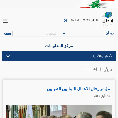
08.آب.2026
3:09 AM |
أريد أن
مركز المعلومات
مؤتمر رجال الاعمال اللبنانيين الصينيين
26 |
26 |
26 |
أيار
أيار
أيار
2015
2015
2015