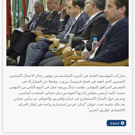
شاركت المؤسسة العامة في الدورة السادسة من مؤتمر رجال الاعمال اللبنانيين
الصينيين الذي انعقد في فندق فينيسيا، بيروت. وفضلا عن المشاركة في
المعرض المرافق للمؤتمر، نظمت ايدال ورشة عمل في اليوم الثاني من المؤتمر
ضمت كلمة لرئيس مجلس إدارتها المهندس نبيل عيتاني كمتحدث أساسي،
وعرض حول المناخ الاستثماري في لبنان والفرص والحوافز. ثم ترأس عيتاني
بعد ذلك جلسة تحت عنوان "لبنان: فرص استثمارية واعدة في إطار الحزام
الاقتصادي لطريق الحرير".