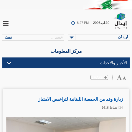
10.آب.2026
8:27 PM |
أريد أن
مركز المعلومات
زيارة وفد من الجمعية اللبنانية لتراخيص الامتياز
24 |
24 |
24 |
شباط
شباط
شباط
2016
2016
2016