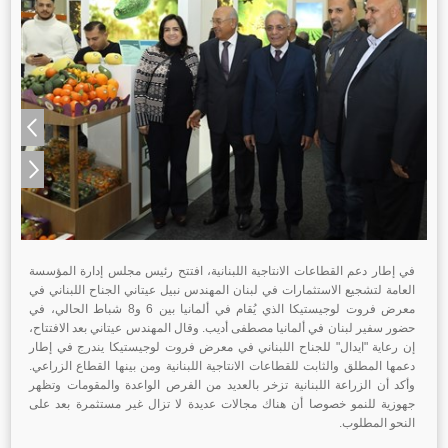
في إطار دعم القطاعات الانتاجية اللبنانية، افتتح رئيس مجلس إدارة المؤسسة
العامة لتشجيع الاستثمارات في لبنان المهندس نبيل عيتاني الجناح اللبناني في
معرض فروت لوجيستيكا الذي
يُقام في ألمانيا بين 6 و8 شباط الحالي، في
حضور سفير لبنان في ألمانيا مصطفى أديب. وقال المهندس عيتاني بعد الافتتاح،
إن رعاية "ايدال" للجناح اللبناني في معرض فروت لوجيستيكا يندرج في إطار
دعمها المطلق والثابت للقطاعات الانتاجية اللبنانية ومن بينها القطاع الزراعي.
وأكد أن الزراعة اللبنانية تزخر بالعديد من الفرص الواعدة والمقومات وتظهر
جهوزية للنمو خصوصا أن هناك مجالات عديدة لا تزال غير مستثمرة بعد على
النحو المطلوب.