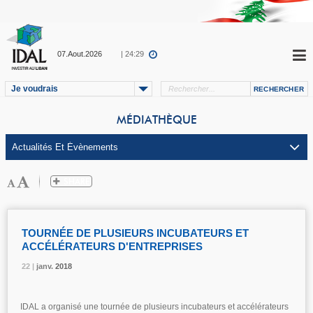
07.Aout.2026
| 24:29
Je voudrais
MÉDIATHÈQUE
TOURNÉE DE PLUSIEURS INCUBATEURS ET
ACCÉLÉRATEURS D'ENTREPRISES
22 |
22 |
22 |
janv.
janv.
janv.
2018
2018
2018
IDAL a organisé une tournée de plusieurs incubateurs et accélérateurs