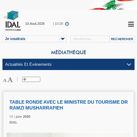
10.Aout.2026
| 10:28
Je voudrais
MÉDIATHÈQUE
TABLE RONDE AVEC LE MINISTRE DU TOURISME DR
RAMZI MUSHARRAFIEH
08 |
08 |
08 |
08 |
juin
juin
juin
juin
2020
2020
2020
2020
IDAL