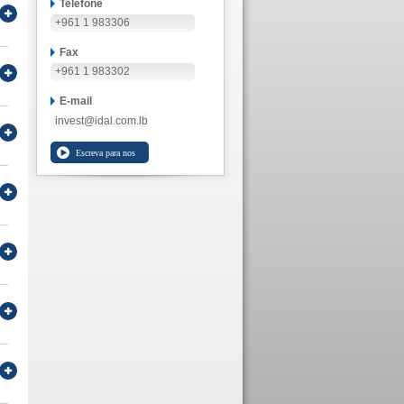
Telefone
+961 1 983306
Fax
+961 1 983302
E-mail
invest@idal.com.lb