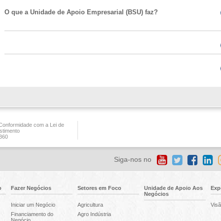
O que a Unidade de Apoio Empresarial (BSU) faz?
onformidade com a Lei de
stimento
360
Siga-nos no
o
Fazer Negócios
Setores em Foco
Unidade de Apoio Aos
Exp
Negócios
Iniciar um Negócio
Agricultura
Visã
Financiamento do
Agro Indústria
Negócio