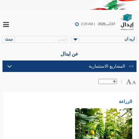
07.آب.2026
2:20 AM |
أريد أن
عن ايدال
الزراعة