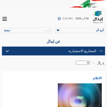
09.آب.2026
2:31 AM |
أريد أن
عن ايدال
الاعلام