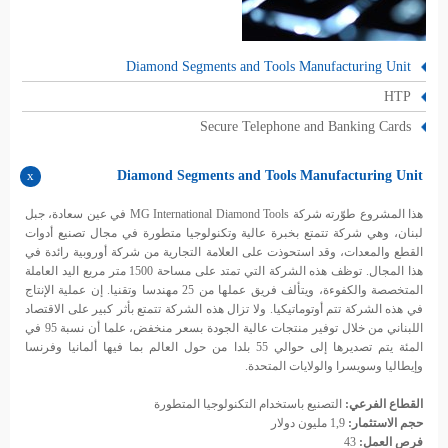
Diamond Segments and Tools Manufacturing Unit
HTP
Secure Telephone and Banking Cards
Diamond Segments and Tools Manufacturing Unit
هذا المشروع طوّرته شركة MG International Diamond Tools في عين سعادة، جبل
لبنان، وهي شركة تتمتع بخبرة عالية وتكنولوجيا متطورة في مجال تصنيع أدوات
القطع والمعدات، وقد استحوذت على العلامة التجارية من شركة أوروبية رائدة في
هذا المجال. توظف هذه الشركة التي تمتد على مساحة 1500 متر مربع اليد العاملة
المتخصصة والكفوءة، ويتألف فريق عملها من 25 مهندسا وتقنيا. إن عملية الإنتاج
في هذه الشركة تتم أوتوماتيكيا. ولا تزال هذه الشركة تتمتع بأثر كبير على الاقتصاد
اللبناني من خلال توفير منتجات عالية الجودة بسعر منخفض، علما أن نسبة 95 في
المئة يتم تصديرها إلى حوالي 55 بلدا من حول العالم بما فيها ألمانيا وفرنسا
وإيطاليا وسويسرا والولايات المتحدة.
القطاع الفرعي:
التصنيع باستخدام التكنولوجيا المتطورة
حجم الاستثمار:
1,9 مليون دولار
فرص العمل:
43