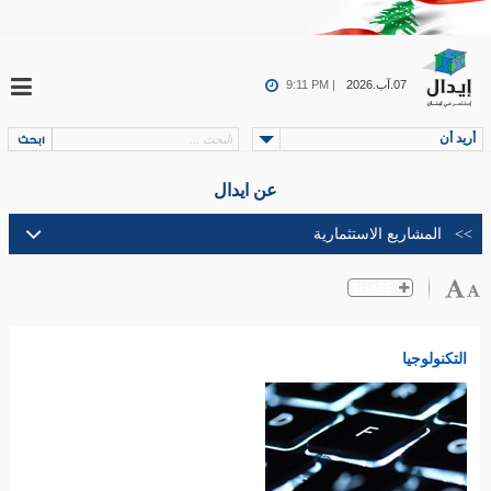
07.آب.2026
9:11 PM |
أريد أن
عن ايدال
التكنولوجيا