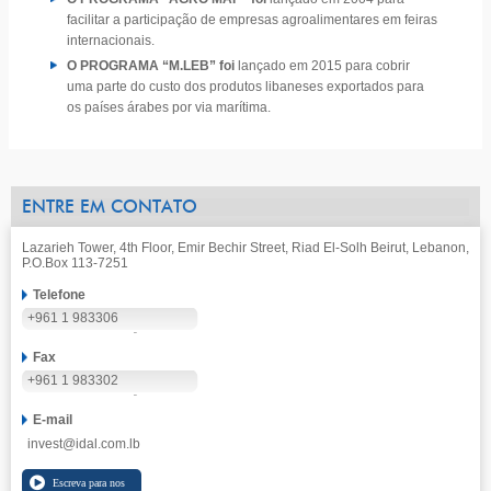
facilitar a participação de empresas agroalimentares em feiras
internacionais.
O PROGRAMA “M.LEB” foi
lançado em 2015 para cobrir
uma parte do custo dos produtos libaneses exportados para
os países árabes por via marítima.
ENTRE EM CONTATO
Lazarieh Tower, 4th Floor, Emir Bechir Street, Riad El-Solh Beirut, Lebanon,
P.O.Box 113-7251
Telefone
+961 1 983306
Fax
+961 1 983302
E-mail
invest@idal.com.lb