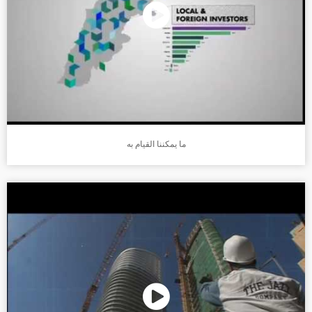
ما يمكننا القيام به