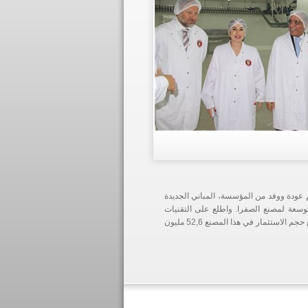
 عودة ووفد من المؤسسة، المباني الجديدة
سعة لمصنع الصفرا. واطلع على التقنيات
المستخدمة في تصنيع الدجاج وفقا للمعايير العالمية في مجال حماية البيئة وسلامة الغذاء. يبلغ حجم الاستثمار في هذا المصنع 52,6 مليون