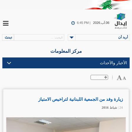
06.آب.2026
6:45 PM |
أريد أن
مركز المعلومات
زيارة وفد من الجمعية اللبنانية لتراخيص الامتياز
24 |
24 |
24 |
شباط
شباط
شباط
2016
2016
2016