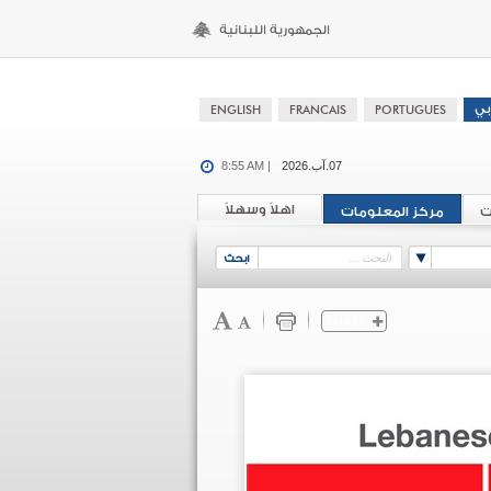
07.آب.2026
8:55 AM |
اهلاً وسهلاً
ت
مركز المعلومات