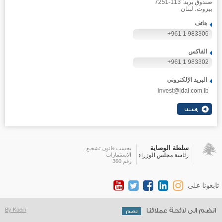
صندوق بريد: 113-7251
بيروت، لبنان
هاتف
+961 1 983306
الفاكس
+961 1 983302
البريد الإلكتروني
invest@idal.com.lb
سلطة الوصاية
بحسب قانون تشجيع
رئاسة مجلس الوزراء
الاستثمارات
رقم 360
تابعونا على
انضم الى لائحة عملائنا
By Koein