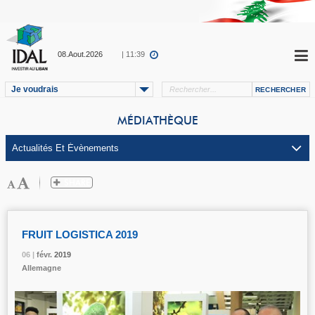
08.Aout.2026
| 11:39
Je voudrais
MÉDIATHÈQUE
FRUIT LOGISTICA 2019
06 |
06 |
06 |
06 |
févr.
févr.
févr.
févr.
2019
2019
2019
2019
Allemagne