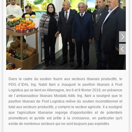
Dans le cadre du soutien fourni aux secteurs libanais productifs, le
PDG d`IDAL Ing. Nabil Itani a inauguré le pavillon libanais à Fruit
Logistica qui se tient en Allemagne, les 6 et 8 février 2019, en présence
de l`ambassadeur libanais Mostafa Adib. Ing. Itani a souligné que le
pavillon libanais de Fruit Logistica relève du soutien inconditionnel et
total aux secteurs productifs, y compris le secteur agricole. Il a souligné
que l'agriculture libanaise regorge d'opportunités et de potentiels
prometteurs et qu'elle est prête à la croissance, en particulier qu'il
existe de nombreux secteurs qui ne sont toujours pas exploités.