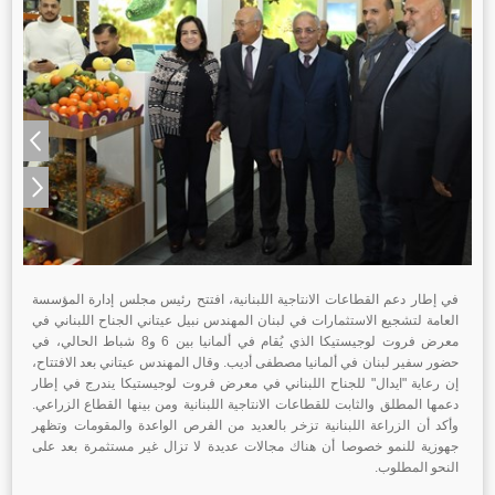
في إطار دعم القطاعات الانتاجية اللبنانية، افتتح رئيس مجلس إدارة المؤسسة
العامة لتشجيع الاستثمارات في لبنان المهندس نبيل عيتاني الجناح اللبناني في
معرض فروت لوجيستيكا الذي
يُقام في ألمانيا بين 6 و8 شباط الحالي، في
حضور سفير لبنان في ألمانيا مصطفى أديب. وقال المهندس عيتاني بعد الافتتاح،
إن رعاية "ايدال" للجناح اللبناني في معرض فروت لوجيستيكا يندرج في إطار
دعمها المطلق والثابت للقطاعات الانتاجية اللبنانية ومن بينها القطاع الزراعي.
وأكد أن الزراعة اللبنانية تزخر بالعديد من الفرص الواعدة والمقومات وتظهر
جهوزية للنمو خصوصا أن هناك مجالات عديدة لا تزال غير مستثمرة بعد على
النحو المطلوب.