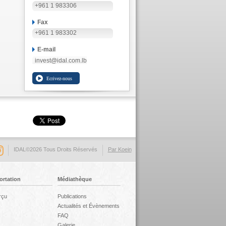
+961 1 983306
Fax
+961 1 983302
E-mail
invest@idal.com.lb
IDAL©2026 Tous Droits Réservés
Par Koein
ortation
Médiathèque
rçu
Publications
Actualités et Évènements
FAQ
Galerie